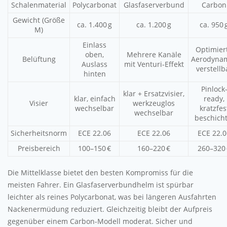
Schalenmaterial
Polycarbonat
Glasfaserverbund
Carbon
Gewicht (Größe
ca. 1.400 g
ca. 1.200 g
ca. 950 
M)
Einlass
Optimier
oben,
Mehrere Kanäle
Belüftung
Aerodynam
Auslass
mit Venturi-Effekt
verstellb
hinten
Pinlock
klar + Ersatzvisier,
klar, einfach
ready,
Visier
werkzeuglos
wechselbar
kratzfes
wechselbar
beschicht
Sicherheitsnorm
ECE 22.06
ECE 22.06
ECE 22.0
Preisbereich
100–150 €
160–220 €
260–320 
Die Mittelklasse bietet den besten Kompromiss für die
meisten Fahrer. Ein Glasfaserverbundhelm ist spürbar
leichter als reines Polycarbonat, was bei längeren Ausfahrten
Nackenermüdung reduziert. Gleichzeitig bleibt der Aufpreis
gegenüber einem Carbon-Modell moderat. Sicher und