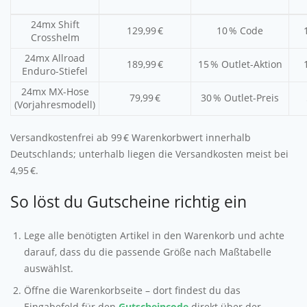
24mx Shift
129,99 €
10 % Code
Crosshelm
24mx Allroad
189,99 €
15 % Outlet-Aktion
Enduro-Stiefel
24mx MX-Hose
79,99 €
30 % Outlet-Preis
(Vorjahresmodell)
Versandkostenfrei ab 99 € Warenkorbwert innerhalb
Deutschlands; unterhalb liegen die Versandkosten meist bei
4,95 €.
So löst du Gutscheine richtig ein
Lege alle benötigten Artikel in den Warenkorb und achte
darauf, dass du die passende Größe nach Maßtabelle
auswählst.
Öffne die Warenkorbseite – dort findest du das
Eingabefeld für den
Gutscheincode
direkt über der